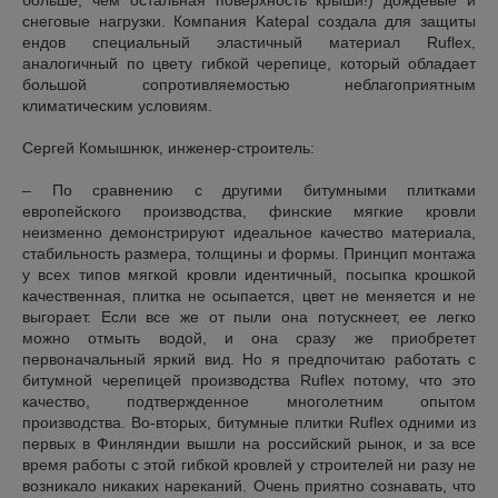
больше, чем остальная поверхность крыши!) дождевые и
снеговые нагрузки. Компания Katepal создала для защиты
ендов специальный эластичный материал Ruflex,
аналогичный по цвету гибкой черепице, который обладает
большой сопротивляемостью неблагоприятным
климатическим условиям.
Сергей Комышнюк, инженер-строитель:
– По сравнению с другими битумными плитками
европейского производства, финские мягкие кровли
неизменно демонстрируют идеальное качество материала,
стабильность размера, толщины и формы. Принцип монтажа
у всех типов мягкой кровли идентичный, посыпка крошкой
качественная, плитка не осыпается, цвет не меняется и не
выгорает. Если все же от пыли она потускнеет, ее легко
можно отмыть водой, и она сразу же приобретет
первоначальный яркий вид. Но я предпочитаю работать с
битумной черепицей производства Ruflex потому, что это
качество, подтвержденное многолетним опытом
производства. Во-вторых, битумные плитки Ruflex одними из
первых в Финляндии вышли на российский рынок, и за все
время работы с этой гибкой кровлей у строителей ни разу не
возникало никаких нареканий. Очень приятно сознавать, что