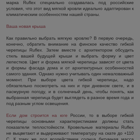
марка Ruflex специально создавалась под российские
условия, что этот вид мягкой кровли идеально адаптирован к
климатическим особенностям нашей страны.
Ваша новая крыша
Как правильно выбрать мягкую кровлю? В первую очередь,
конечно, обратить внимание на финское качество гибкой
черепицы Ruflex. Затем вместе с архитектором обсудить
стиль вашей будущей крыши и выбрать форму и цвет
лепестков. Цвет и форма мягкой черепицы зависят от цвета
и формы фасада дома и от архитектурных особенностей
самого здания. Однако нужно учитывать один немаловажный
момент. При выборе цвета гибкой черепицы, надо
обязательно посмотреть на них и при дневном свете, и в
пасмурную погоду, и в солнечный день, чтобы понять, как
выбранная черепица будет выглядеть в разное время года и
под разным углом освещения.
Если дом строится на юге
России, то в выборе гибкой
черепицы основными характеристиками должны стать
показатели теплостойкости. Кровельные материалы Ruflex
не выцветают и выдерживают температуру на скате до +110
С. К тому же под воздействием солнца битумная масса