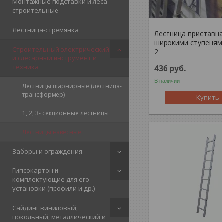
Монтажные подставки и леса
строительные
Лестница-стремянка
Лестница приставна
широкими ступеням
Строительный электрический
2
и слесарный инструмент и
техника
436
руб.
В наличии
Лестницы шарнирные (лестница-
трансформер)
Купить
1, 2, 3- секционные лестницы
Лестницы навесные
Заборы и ограждения
Гипсокартон и
комплектующие для его
установки (профили и др.)
Сайдинг виниловый,
цокольный, металлический и