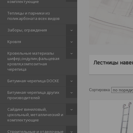
комплектующие
Теплицы и парники из
поликарбоната всех видов
Заборы, ограждения
Кровля
Кровельные материалы
шифер,ондулин,фальцевая
Лестницы наве
кровля,композитная
черепица
Битумная черепица DOCKE
Битумная черепица других
производителей
Сайдинг виниловый,
цокольный, металлический и
комплектующие
Строительные и отделочные