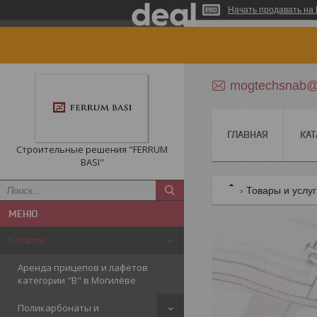
Начать продавать на 
mogtechsnab@r
ГЛАВНАЯ
КАТ
Строительные решения "FERRUM
BASI"
Товары и услу
Каталог
Аренда прицепов и лафетов
категории "B" в Могилёве
Поликарбонаты и