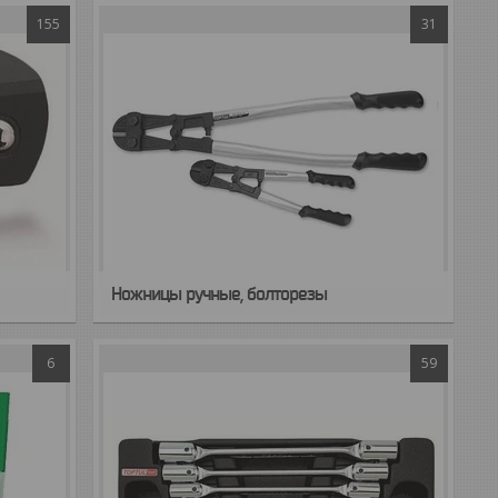
155
31
Ножницы ручные, болторезы
6
59