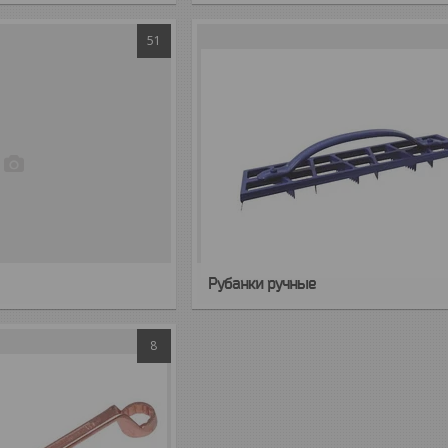
51
Рубанки ручные
8