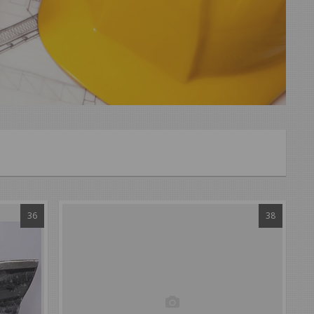
36
38