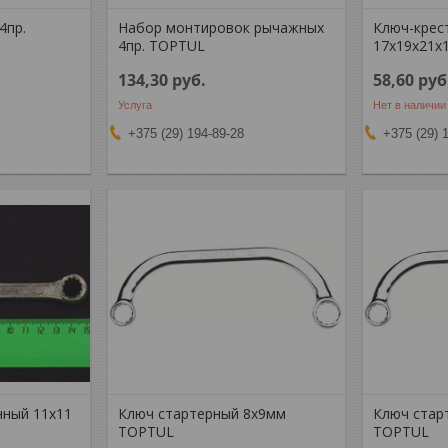
4пр.
Набор монтировок рычажных
Ключ-крес
4пр. TOPTUL
17x19x21x
134,30
руб.
58,60
руб
Услуга
Нет в наличии
+375 (29) 194-89-28
+375 (29) 
ный 11х11
Ключ стартерный 8х9мм
Ключ стар
TOPTUL
TOPTUL