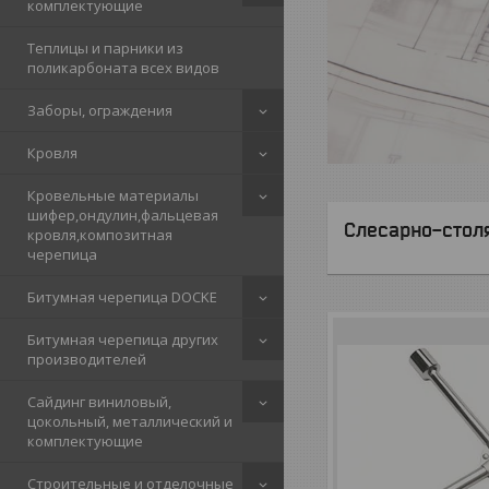
комплектующие
Теплицы и парники из
поликарбоната всех видов
Заборы, ограждения
Кровля
Кровельные материалы
шифер,ондулин,фальцевая
Слесарно-стол
кровля,композитная
черепица
Битумная черепица DOCKE
Битумная черепица других
производителей
Сайдинг виниловый,
цокольный, металлический и
комплектующие
Строительные и отделочные