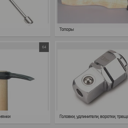
Топоры
64
иянки
Головки, удлинители, воротки, трещ