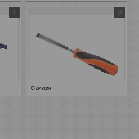
4
22
Стамески