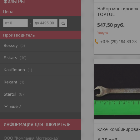
ФИЛЬТРЫ
Набор монтировок 
Цена
TOPTUL
547,50
руб.
Услуга
Производитель
+375 (29) 194-89-28
Bessey
5
Fiskars
10
Kauffmann
1
Rexant
1
Startul
87
Еще 7
ИНФОРМАЦИЯ ДЛЯ ПОКУПАТЕЛЯ
Ключ комбинирован
ООО "Компания Могтехснаб"
4,25
руб.