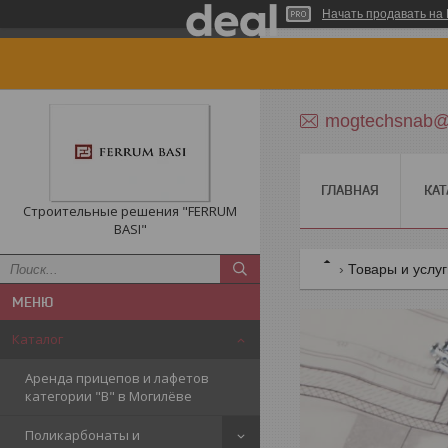
Начать продавать на 
mogtechsnab@r
ГЛАВНАЯ
КАТ
Строительные решения "FERRUM
BASI"
Товары и услу
Каталог
Аренда прицепов и лафетов
категории "B" в Могилёве
Поликарбонаты и