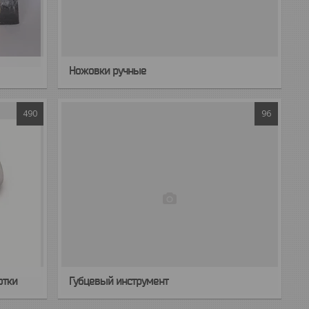
Ножовки ручные
490
96
отки
Губцевый инструмент