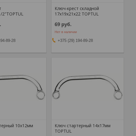
т
Ключ-крест складной
1/2"TOPTUL
17x19x21x22 TOPTUL
.
69
руб.
Нет в наличии
194-89-28
+375 (29) 194-89-28
терный 10х12мм
Ключ стартерный 14х17мм
TOPTUL