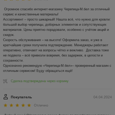
Направляющие профили – в системе грильято
используется три типа этих профилей, которые друг от
Огромное спасибо интернет-магазину Черепица-М.бел за отличный 
друга отличаются исключительно своей длиной. Они
сервис и качественные материалы!  

могут быть 2,4м, 1,2м и 0,6м. Из этих профилей
Ассортимент – просто шикарный! Нашла всё, что нужно для кровли: 
монтируется несущий каркас потолка.
большой выбор черепицы, доборных элементов и сопутствующих 
Крепежные элементы. Как правило, установка
материалов. Цены приятно порадовали, особенно с учётом акций и 
грильято предусматривает использование таких
скидок.  

крепежных деталей, как быстроподвес. Он состоит из
Скорость обслуживания – на высоте! Оформила заказ, и уже в 
трех частей: спица с петлей (крепится к перекрытиям),
кратчайшие сроки получила подтверждение. Менеджеры работают 
спица с крюком (на нее навешивается направляющий
оперативно, отвечают на вопросы чётко и вежливо.  Доставка тоже 
профиль) и специальная пружина, соединяющая эти
не подвела – всё привезли вовремя, без задержек, в целости и 
две спицы и позволяющая выполнять регулировку
сохранности.  

высоты положения профилей. В народе она
Однозначно рекомендую «Черепица-М.бел»– проверенный магазин с 
называется «бабочка».
отличным сервисом! Буду обращаться ещё!
Решетчатые панели. Именно они называются
«грильято». Такие панели могут отличаться друг от
Сделка подтверждена через корзину
друга как размером ячейки решетки, так и
конструкцией. Но об этом поговорим чуть позже.
Вот из таких незатейливых элементов состоит новомодный
Покупатель
04.04.2024
потолок грильято. Как видите, конструктивно он мало чем
отличается от армстронга. Если быть конкретным, то лишь
Отлично
формой профилей и карточек.