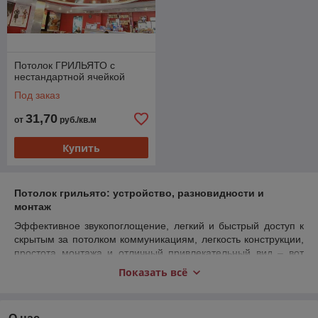
Потолок ГРИЛЬЯТО с
нестандартной ячейкой
Под заказ
31,70
от
руб./кв.м
Купить
Потолок грильято: устройство, разновидности и
монтаж
Эффективное звукопоглощение, легкий и быстрый доступ к
скрытым за потолком коммуникациям, легкость конструкции,
простота монтажа и отличный привлекательный вид – вот
далеко неполный список преимуществ, которыми обладает
Показать всё
современный подвесной потолок грильято. Именно
благодаря им эта подвесная система получила широкое
применение в области отделки жилых и нежилых