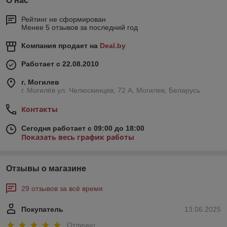
О нас
помещений. В этой статье вместе с сайтом stroisovety.org мы
изучим конструкцию этого потолка, разберемся с его
Рейтинг не сформирован
разновидностями и освоим основные принципы монтажа.
Менее 5 отзывов за последний год
Компания продает на
Deal.by
Подвесной потолок грильято фото
Работает с 22.08.2010
Потолок грильято: конструкция и
г. Могилев
комплектующие для его сборки
г. Могилёв ул. Челюскинцев, 72 А, Могилев, Беларусь
В некотором роде подвесной потолок грильято можно
Контакты
сравнить с офисной потолочной конструкцией армстронг. Как
и последний, он представляет собой систему различных по
Сегодня работает с 09:00 до 18:00
длине профилей, образующиха сборке решетчатое
Показать весь график работы
основание, которое впоследствии заполняется
прямоугольными фрагментами. Но на этом вся схожесть
этих двух подвесных потолков заканчивается. Состоит
Отзывы о магазине
потолочная система грильято из следующих элементов.
Стартовый уголок. В его задачи входит обеспечение
29 отзывов за всё время
ровной плоскости будущего потолка и качественной, а
главное, красивой пристыковки потолочной системы к
Покупатель
13.06.2025
стенам.
Отлично