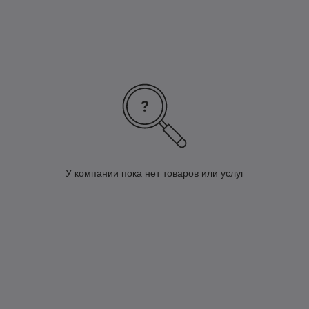
Тип линолеума: полукоммерческий
Основа ПВХ
Толщина материала 3.2 мм
Толщина защитного слоя 0.50 мм
Вес 2450 гр/м2
У компании пока нет товаров или услуг