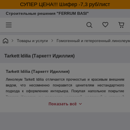
СУПЕР ЦЕНА!!! Шифер -7,3 руб/лист
Строительные решения "FERRUM BASI"
Товары и услуги
Гомогенный и гетерогенный линолеу
Tarkett Idilia (Таркетт Идиллия)
Tarkett Idilia (Таркетт Идиллия)
Линолеум Tarkett Idilia отличается прочностью и красивым внешним
видом, что несомненно понравится ценителям нестандартного
подхода к оформлению интерьера. Покупая напольное покрытие
Таркетт Идиллия, вы получаете недорогой, надежный и изящный
материал, который украсит ваше жилище или служебное помещение.
Показать всё
Торговая компания Флорофф всегда стоит на страже вашего уюта и
покоя.
Технические характеристики: