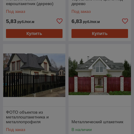
в письменном
евроштакетник (дерево)
дерево
виде
Под заказ
Под заказ
5,83
6,83
руб./пог.м
руб./пог.м
Купить
Купить
Оградка для котеджного домика
Обозначит границы ваших владений, станет
преградой для незваных гостей.
Закажите заборы и ограждения отечественных
и зарубежных брендов, чтобы придать своему
участку солидный вид!
ФОТО объектов из
металлоштакетника и
металлопрофиля
Металлический штакетник
заборного.
Под заказ
В наличии