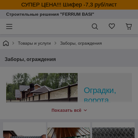
СУПЕР ЦЕНА!!! Шифер -7,3 руб/лист
Строительные решения "FERRUM BASI"
Товары и услуги
Заборы, ограждения
Заборы, ограждения
Оградки,
ворота,
калитки
Показать всё
для дома
Лучших