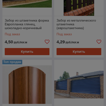
и бонусную программу — наша
компания ценит доверие наших
покупателей!
Забор из штакетника форма
Забор из металлического
Доставка по Беларуси
Европланка глянец,
штакетника
Доставка продукции осуществляется
шоколадно-коричневый
(евроштакетника)
двустороннее покрытие
в любой город Беларуси транспортной
Под заказ
Под заказ
службой, которая наиболее подходит
клиенту.
4,50
4,29
руб./пог.м
руб./пог.м
Купить
Купить
Посмотреть ассортимент
Топ продаж
Как мы работаем
— 1 —
— 2 —
— 3 —
Заказ товара
Наш менеджер
Предварительн