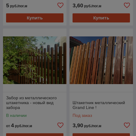
5
3,60
руб./пог.м
руб./пог.м
Купить
Купить
Забор из металлического
штакетника - новый вид
Штакетник металлический
забора
Grand Line !
В наличии
Под заказ
4
3,90
от
руб./пог.м
руб./пог.м