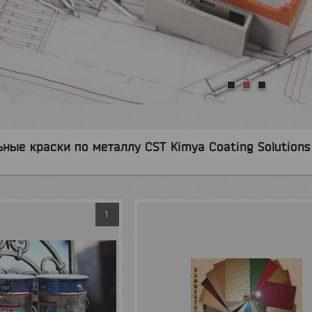
1
2
3
ые краски по металлу CST Kimya Coating Solutions
1