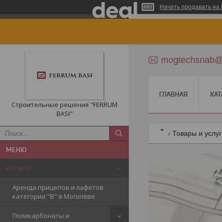
Начать продавать на 
mogtechsnab@r
ГЛАВНАЯ
КАТ
Строительные решения "FERRUM
BASI"
Товары и услу
Каталог
Аренда прицепов и лафетов
категории "B" в Могилёве
Поликарбонаты и