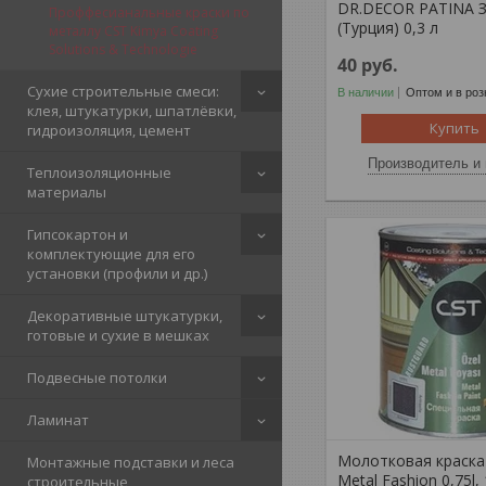
DR.DECOR PATINA 
Проффесианальные краски по
(Турция) 0,3 л
металлу CST Kimya Coating
Solutions & Technologie
40
руб.
Сухие строительные смеси:
В наличии
Оптом и в роз
клея, штукатурки, шпатлёвки,
Купить
гидроизоляция, цемент
Производитель и 
Теплоизоляционные
материалы
Гипсокартон и
комплектующие для его
установки (профили и др.)
Декоративные штукатурки,
готовые и сухие в мешках
Подвесные потолки
Ламинат
Молотковая краска 
Монтажные подставки и леса
Metal Fashion 0,75l,
строительные