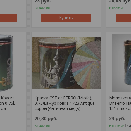
23
руб.
20,45
руб
В наличии
В наличии
Купить
 Краска
Краска CST dr FERRO (Miofe),
Молоткова
on 0,75l,
0,75л,ажур ковка 1723 Antique
Dr.Ferro H
той
copper(Античная медь)
1317-шоко
20,80
руб.
23
руб.
В наличии
В наличии
Оп