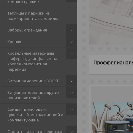
комплектующие
Теплицы и парники из
поликарбоната всех видов
Заборы, ограждения
Кровля
Кровельные материалы
шифер,ондулин,фальцевая
Проффесианальн
кровля,композитная
черепица
Битумная черепица DOCKE
Битумная черепица других
производителей
Сайдинг виниловый,
цокольный, металлический и
комплектующие
Строительные и отделочные