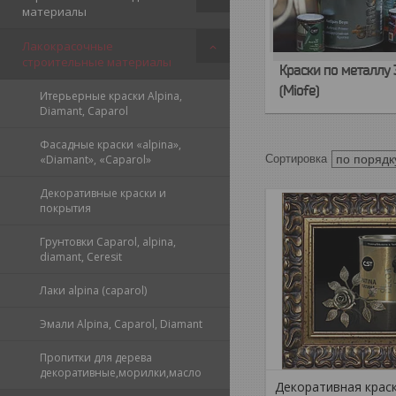
материалы
Лакокрасочные
строительные материалы
Краски по металлу 
(Miofe)
Итерьерные краски Alpina,
Diamant, Caparol
Фасадные краски «alpina»,
«Diamant», «Caparol»
Декоративные краски и
покрытия
Грунтовки Caparol, alpina,
diamant, Ceresit
Лаки alpina (caparol)
Эмали Alpina, Caparol, Diamant
Пропитки для дерева
декоративные,морилки,масло
Декоративная крас