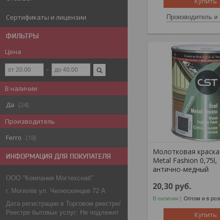
Купить
Сертификаты и лицензии
Производитель и 
ФИЛЬТРЫ
Цена
В наличии
Да
24
Производитель
Ferro
18
Молотковая краска 
ИНФОРМАЦИЯ ДЛЯ ПОКУПАТЕЛЯ
Metal Fashion 0,75l,
антично-медный
ООО "Компания Могтехснаб"
20,30
руб.
г. Могилёв ул. Челюскинцев 72 А
В наличии
Оптом и в роз
Дата регистрации в Торговом реестре/
Реестре бытовых услуг: Не подлежит
Купить