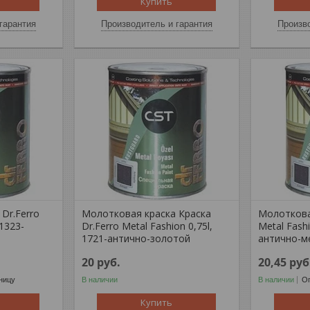
Купить
гарантия
Производитель и гарантия
Произво
Dr.Ferro
Молотковая краска Краска
Молотковая
 1323-
Dr.Ferro Metal Fashion 0,75l,
Metal Fashi
1721-антично-золотой
антично-м
20
руб.
20,45
руб
ницу
В наличии
В наличии
Оп
Купить