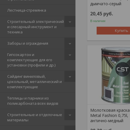
дымчато-серый
Лестница-стремянка
20,45
руб.
Строительный электрический
В наличии
и слесарный инструмент и
Купить
техника
Заборы и ограждения
Гипсокартон и
комплектующие для его
установки (профили и др.)
Сайдинг виниловый,
цокольный, металлический и
комплектующие
Теплицы и парники из
поликарбоната всех видов
Молотковая краска 
Строительные и отделочные
Metal Fashion 0,75l,
материалы
антично-медный