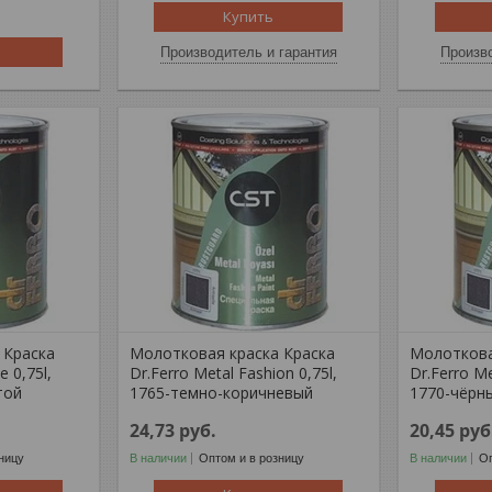
Купить
Производитель и гарантия
Произво
 Краска
Молотковая краска Краска
Молоткова
 0,75l,
Dr.Ferro Metal Fashion 0,75l,
Dr.Ferro Me
той
1765-темно-коричневый
1770-чёрн
24,73
руб.
20,45
руб
ницу
В наличии
Оптом и в розницу
В наличии
Оп