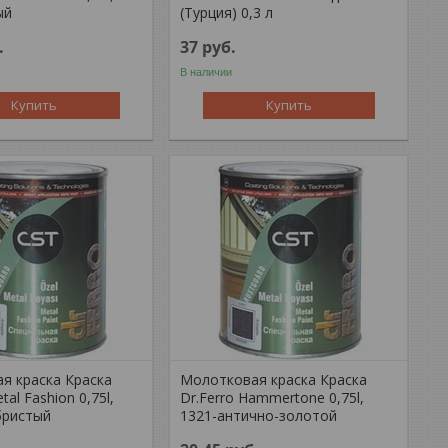
ый
(Турция) 0,3 л
.
37
руб.
В наличии
Купить
Купить
я краска Краска
Молотковая краска Краска
tal Fashion 0,75l,
Dr.Ferro Hammertone 0,75l,
бристый
1321-антично-золотой