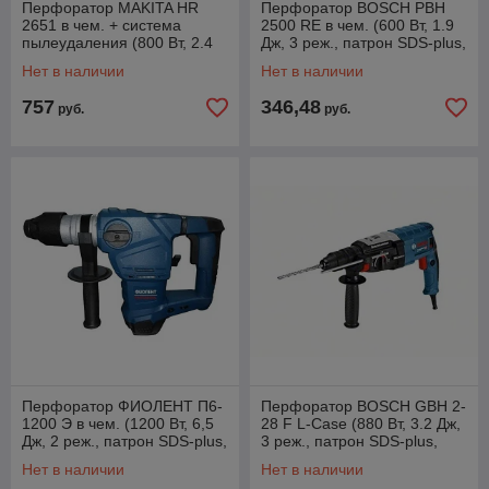
Перфоратор MAKITA HR
Перфоратор BOSCH PBH
2651 в чем. + система
2500 RE в чем. (600 Вт, 1.9
пылеудаления (800 Вт, 2.4
Дж, 3 реж., патрон SDS-plus,
Дж, 3 реж., патрон SDS-plus,
вес 2.2 кг)
Нет в наличии
Нет в наличии
757
346,48
руб.
руб.
Перфоратор ФИОЛЕНТ П6-
Перфоратор BOSCH GBH 2-
1200 Э в чем. (1200 Вт, 6,5
28 F L-Case (880 Вт, 3.2 Дж,
Дж, 2 реж., патрон SDS-plus,
3 реж., патрон SDS-plus,
вес 5 кг)
быстросъемн., БЗП в
Нет в наличии
Нет в наличии
комплекте,