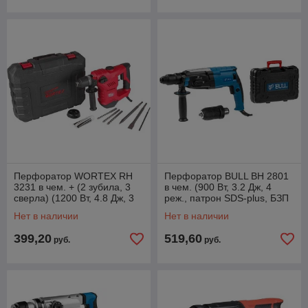
Перфоратор WORTEX RH
Перфоратор BULL BH 2801
3231 в чем. + (2 зубила, 3
в чем. (900 Вт, 3.2 Дж, 4
сверла) (1200 Вт, 4.8 Дж, 3
реж., патрон SDS-plus, БЗП
реж., патрон SDS-plus, вес
в комплекте, вес 3.8 кг)
Нет в наличии
Нет в наличии
4.0 кг)
399,20
519,60
руб.
руб.