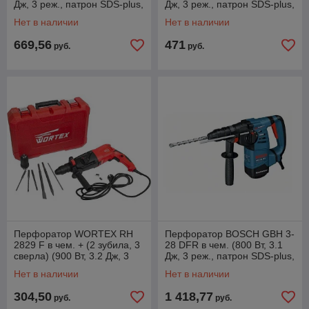
Дж, 3 реж., патрон SDS-plus,
Дж, 3 реж., патрон SDS-plus,
вес 2.7 кг)
ЗВП в комплекте, вес 2.7 кг)
Нет в наличии
Нет в наличии
669,56
471
руб.
руб.
Перфоратор WORTEX RH
Перфоратор BOSCH GBH 3-
2829 F в чем. + (2 зубила, 3
28 DFR в чем. (800 Вт, 3.1
сверла) (900 Вт, 3.2 Дж, 3
Дж, 3 реж., патрон SDS-plus,
реж., патрон SDS-plus, БЗП
быстросъемн., БЗП в
Нет в наличии
Нет в наличии
в
комплекте,
304,50
1 418,77
руб.
руб.