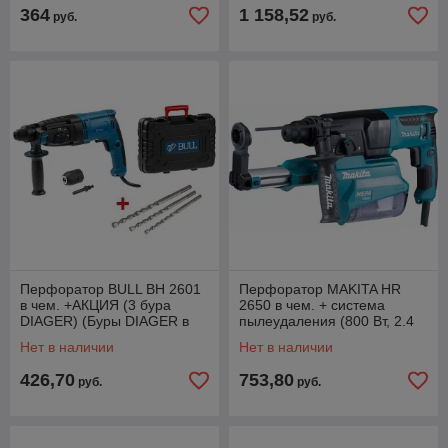
364
1 158,52
руб.
руб.
Перфоратор BULL BH 2601
Перфоратор MAKITA HR
в чем. +АКЦИЯ (3 бура
2650 в чем. + система
DIAGER) (Буры DIAGER в
пылеудаления (800 Вт, 2.4
подарок!)
Дж, 3 реж., патрон SDS-plus,
Нет в наличии
Нет в наличии
вес 4.1 кг)
426,70
753,80
руб.
руб.