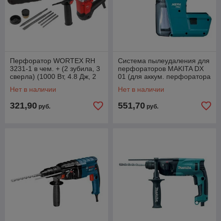
Перфоратор WORTEX RH
Система пылеудаления для
3231-1 в чем. + (2 зубила, 3
перфораторов MAKITA DX
сверла) (1000 Вт, 4.8 Дж, 2
01 (для аккум. перфоратора
реж., патрон SDS-plus, вес
MAKITA DHR 242)
Нет в наличии
Нет в наличии
4.5
321,90
551,70
руб.
руб.