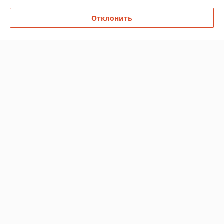
Отклонить
О нас
Контакты
Доставка и оплата
График работы
Полная версия сайта
Политика обработки cookies
Сайт создан на платформе Deal.by