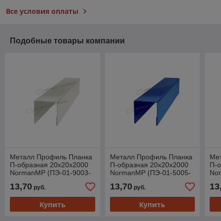
Все условия оплаты
Подобные товары компании
Металл Профиль Планка
Металл Профиль Планка
Ме
П-образная 20х20х2000
П-образная 20х20х2000
П-о
NormanMP (ПЭ-01-9003-
NormanMP (ПЭ-01-5005-
No
0.5)
0.5)
0.5
13,70
13,70
13
руб.
руб.
Купить
Купить