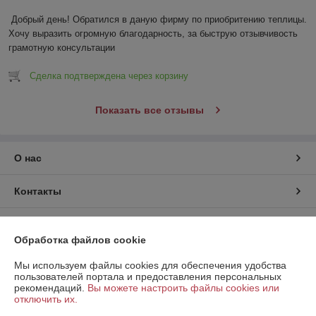
Добрый день! Обратился в даную фирму по приобритению теплицы. 
Хочу выразить огромную благодарность, за быструю отзывчивость 
грамотную консультации
Сделка подтверждена через корзину
Показать все отзывы
О нас
Контакты
Доставка и оплата
Обработка файлов cookie
График работы
Мы используем файлы cookies для обеспечения удобства
пользователей портала и предоставления персональных
рекомендаций.
Вы можете настроить файлы cookies или
Полная версия сайта
отключить их.