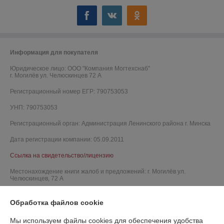
Информация для покупателя
Юридическое лицо:
ООО "Компания Могтехснаб"
г. Могилёв ул. Челюскинцев 72 А
Регистрационный номер ЕГР: 790753053
УНП: 790753053
Регистрационный орган: Администрация Ленинского района г. Минска
Дата регистрации компании: 05.09.2011
Ссылка на свидетельство/лицензию
Местонахождение книги жалоб и предложений: г. Могилёв ул.
Челюскинцев, 72 А
Обработка файлов cookie
Мы используем файлы cookies для обеспечения удобства