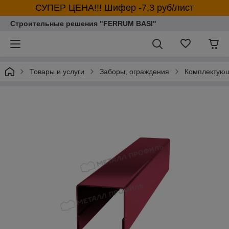
СУПЕР ЦЕНА!!! Шифер -7,3 руб/лист
Строительные решения "FERRUM BASI"
Товары и услуги
Заборы, ограждения
Комплектующ