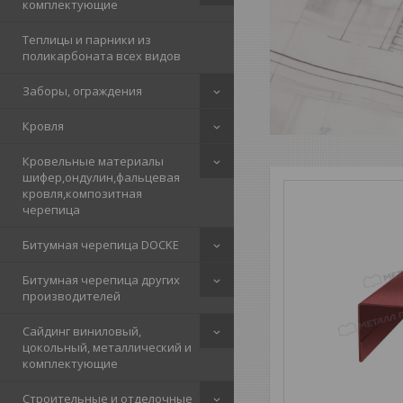
комплектующие
Теплицы и парники из
поликарбоната всех видов
Заборы, ограждения
Кровля
Кровельные материалы
шифер,ондулин,фальцевая
кровля,композитная
черепица
Битумная черепица DOCKE
Битумная черепица других
производителей
Сайдинг виниловый,
цокольный, металлический и
комплектующие
Строительные и отделочные