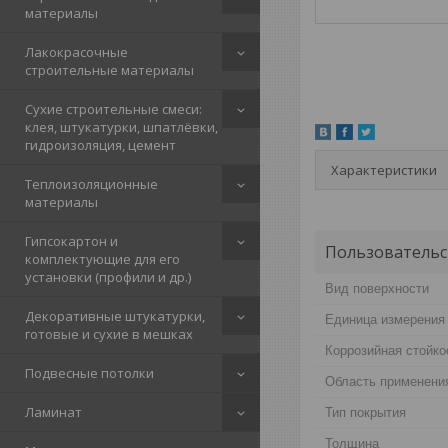
материалы
Лакокрасочные
строительные материалы
Сухие строительные смеси:
клея, штукатурки, шпатлёвки,
гидроизоляция, цемент
Характеристики
Теплоизоляционные
материалы
Гипсокартон и
Пользовательс
комплектующие для его
установки (профили и др.)
Вид поверхности
Декоративные штукатурки,
Единица измерения
готовые и сухие в мешках
Коррозийная стойко
Подвесные потолки
Область применени
Ламинат
Тип покрытия
Толщина