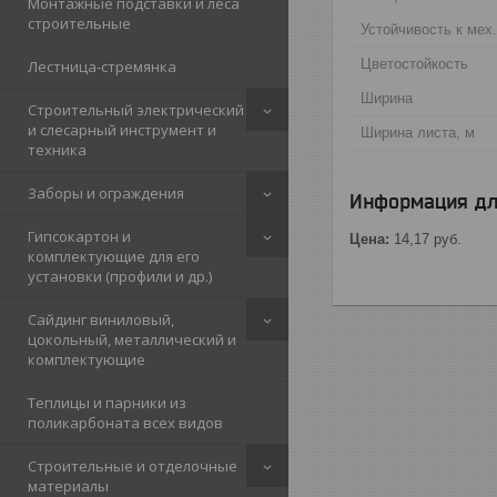
Монтажные подставки и леса
строительные
Устойчивость к мех
Цветостойкость
Лестница-стремянка
Ширина
Строительный электрический
и слесарный инструмент и
Ширина листа, м
техника
Заборы и ограждения
Информация дл
Гипсокартон и
Цена:
14,17
руб.
комплектующие для его
установки (профили и др.)
Сайдинг виниловый,
цокольный, металлический и
комплектующие
Теплицы и парники из
поликарбоната всех видов
Строительные и отделочные
материалы