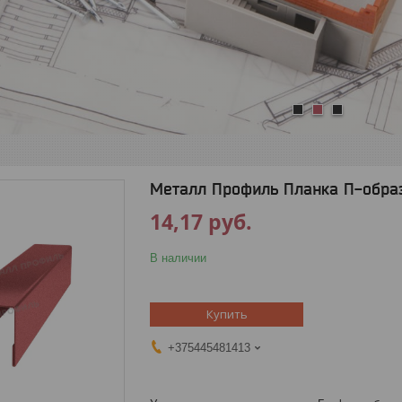
1
2
3
Металл Профиль Планка П-образн
14,17
руб.
В наличии
Купить
+375445481413