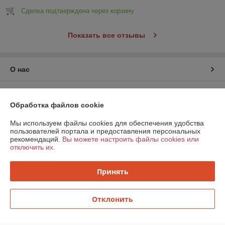
Сделка подтверждена через корзину
Показать все отзывы
О нас
Контакты
Обработка файлов cookie
Доставка и оплата
Мы используем файлы cookies для обеспечения удобства
пользователей портала и предоставления персональных
рекомендаций.
Вы можете настроить файлы cookies или
График работы
отключить их.
Полная версия сайта
Принять
Политика обработки cookies
Отклонить
Сайт создан на платформе Deal.by