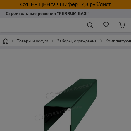
СУПЕР ЦЕНА!!! Шифер -7,3 руб/лист
Строительные решения "FERRUM BASI"
Товары и услуги
Заборы, ограждения
Комплектующ