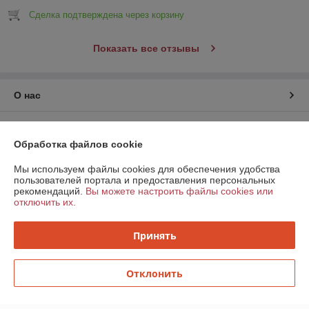
Сделка подтверждена через корзину
Показать все отзывы
О нас
Контакты
Обработка файлов cookie
Доставка и оплата
Мы используем файлы cookies для обеспечения удобства
пользователей портала и предоставления персональных
рекомендаций.
Вы можете настроить файлы cookies или
График работы
отключить их.
Полная версия сайта
Принять
Политика обработки cookies
Отклонить
Сайт создан на платформе Deal.by