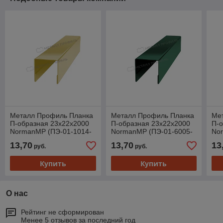
Металл Профиль Планка
Металл Профиль Планка
Ме
П-образная 23х22х2000
П-образная 23х22х2000
П-о
NormanMP (ПЭ-01-1014-
NormanMP (ПЭ-01-6005-
No
0.5)
0.5)
0.5
13,70
13,70
13
руб.
руб.
Купить
Купить
О нас
Рейтинг не сформирован
Менее 5 отзывов за последний год