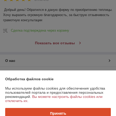
Добрый день! Обратился в даную фирму по приобритению теплицы. 
Хочу выразить огромную благодарность, за быструю отзывчивость 
грамотную консультации
Сделка подтверждена через корзину
Показать все отзывы
О нас
Контакты
Обработка файлов cookie
Доставка и оплата
Мы используем файлы cookies для обеспечения удобства
пользователей портала и предоставления персональных
рекомендаций.
Вы можете настроить файлы cookies или
График работы
отключить их.
Полная версия сайта
Принять