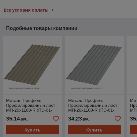
Все условия оплаты
Подобные товары компании
Металл Профиль
Металл Профиль
Ме
Профилированный лист
Профилированный лист
Пр
МП-20x1100-R (ПЭ-01-
МП-20x1100-R (ПЭ-01-
МП-
1035-0,7)
9006-0,7)
501
35,14
34,23
35
руб.
руб.
Купить
Купить