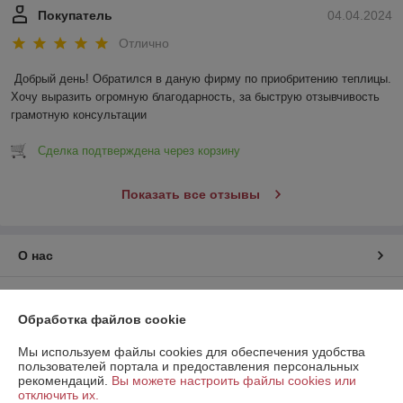
Покупатель
04.04.2024
Отлично
Добрый день! Обратился в даную фирму по приобритению теплицы. 
Хочу выразить огромную благодарность, за быструю отзывчивость 
грамотную консультации
Сделка подтверждена через корзину
Показать все отзывы
О нас
Контакты
Обработка файлов cookie
Доставка и оплата
Мы используем файлы cookies для обеспечения удобства
пользователей портала и предоставления персональных
рекомендаций.
Вы можете настроить файлы cookies или
График работы
отключить их.