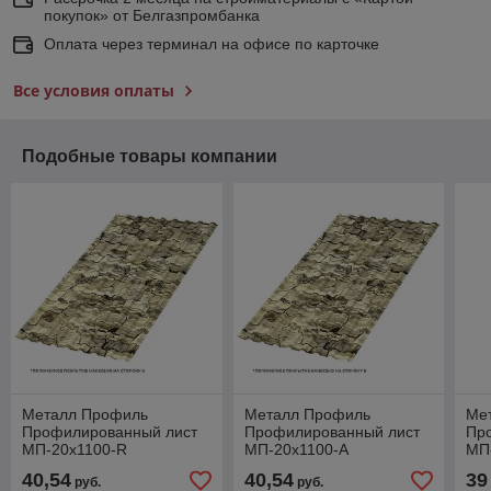
покупок» от Белгазпромбанка
Оплата через терминал на офисе по карточке
Все условия оплаты
Подобные товары компании
Металл Профиль
Металл Профиль
Ме
Профилированный лист
Профилированный лист
Пр
МП-20x1100-R
МП-20x1100-A
МП
(ECOSTEEL-01-
(ECOSTEEL-01-
(E
40,54
40,54
39
руб.
руб.
Песчаник-0,5)
Песчаник-0,5)
Мо