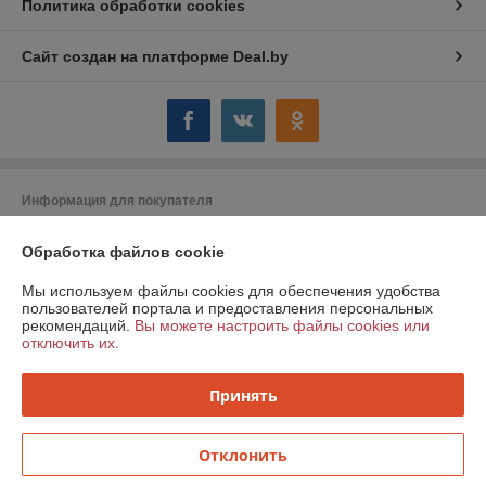
Политика обработки cookies
Сайт создан на платформе Deal.by
Информация для покупателя
Юридическое лицо:
ООО "Компания Могтехснаб"
Обработка файлов cookie
г. Могилёв ул. Челюскинцев 72 А
Регистрационный номер ЕГР: 790753053
Мы используем файлы cookies для обеспечения удобства
пользователей портала и предоставления персональных
УНП: 790753053
рекомендаций.
Вы можете настроить файлы cookies или
отключить их.
Регистрационный орган: Администрация Ленинского района г. Минска
Дата регистрации компании: 05.09.2011
Принять
Ссылка на свидетельство/лицензию
Отклонить
Местонахождение книги жалоб и предложений: г. Могилёв ул.
Челюскинцев, 72 А