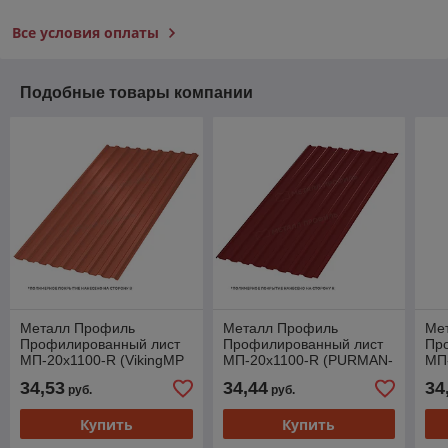
Все условия оплаты
Подобные товары компании
Металл Профиль
Металл Профиль
Ме
Профилированный лист
Профилированный лист
Пр
МП-20x1100-R (VikingMP
МП-20x1100-R (PURMAN-
МП-
E-20-8004-0,5)
20-3011-0,5)
E-2
34,53
34,44
34
руб.
руб.
Купить
Купить