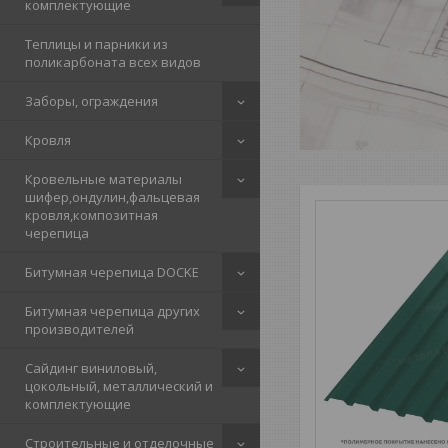
комплектующие
Теплицы и парники из
поликарбоната всех видов
Заборы, ограждения
Кровля
Кровельные материалы
шифер,ондулин,фальцевая
кровля,композитная
черепица
Битумная черепица DOCKE
Битумная черепица других
производителей
Сайдинг виниловый,
цокольный, металлический и
комплектующие
Строительные и отделочные