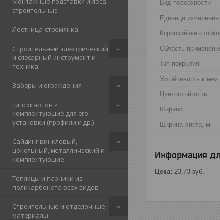
Монтажные подставки и леса
Вид поверхности
строительные
Единица измерения
Лестница-стремянка
Коррозийная стойко
Строительный электрический
Область применени
и слесарный инструмент и
Тип покрытия
техника
Устойчивость к мех
Заборы и ограждения
Цветостойкость
Гипсокартон и
Ширина
комплектующие для его
установки (профили и др.)
Ширина листа, м
Сайдинг виниловый,
цокольный, металлический и
Информация дл
комплектующие
Цена:
23,73
руб.
Теплицы и парники из
поликарбоната всех видов
Строительные и отделочные
материалы