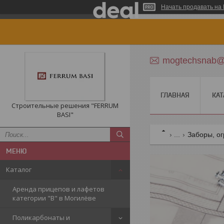
Начать продавать на 
mogtechsnab@r
ГЛАВНАЯ
КАТ
Строительные решения "FERRUM
BASI"
...
Заборы, о
Каталог
Аренда прицепов и лафетов
категории "B" в Могилёве
Поликарбонаты и