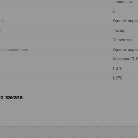
Глянцевая
8
сть
Удовлетвори
я
Фасад
Полиэстер
. повреждениям
Удовлетвори
Хорошая (RU
1.076
1.076
я заказа