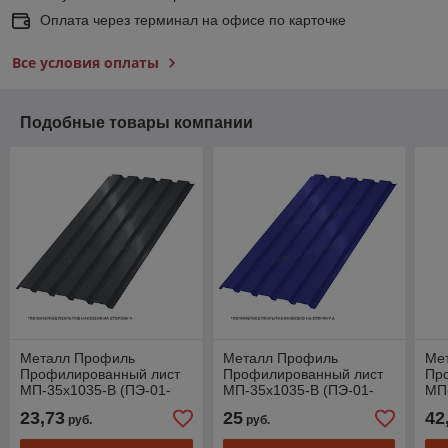
Оплата через терминал на офисе по карточке
Все условия оплаты
Подобные товары компании
Металл Профиль
Металл Профиль
Ме
Профилированный лист
Профилированный лист
Пр
МП-35x1035-B (ПЭ-01-
МП-35x1035-B (ПЭ-01-
МП
7024-0,45)
5002-0,45)
20-
23,73
25
42
руб.
руб.