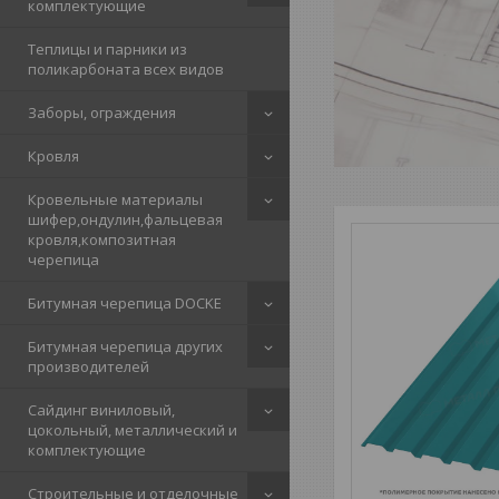
комплектующие
Теплицы и парники из
поликарбоната всех видов
Заборы, ограждения
Кровля
Кровельные материалы
шифер,ондулин,фальцевая
кровля,композитная
черепица
Битумная черепица DOCKE
Битумная черепица других
производителей
Сайдинг виниловый,
цокольный, металлический и
комплектующие
Строительные и отделочные