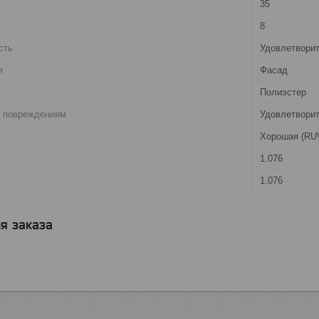
35
8
сть
Удовлетвори
я
Фасад
Полиэстер
. повреждениям
Удовлетвори
Хорошая (RU
1.076
1.076
я заказа