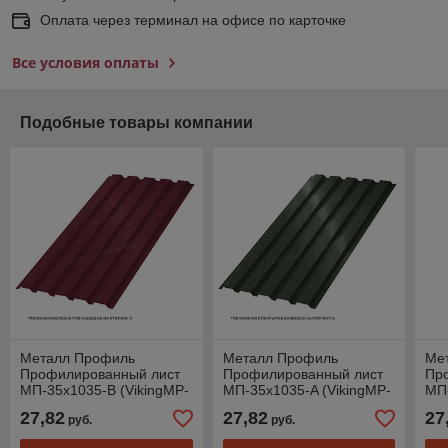
Оплата через терминал на офисе по карточке
Все условия оплаты
Подобные товары компании
Металл Профиль
Металл Профиль
Ме
Профилированный лист
Профилированный лист
Пр
МП-35x1035-B (VikingMP-
МП-35x1035-A (VikingMP-
МП-
01-3005-0,45)
01-6007-0,45)
01-
27,82
27,82
27
руб.
руб.