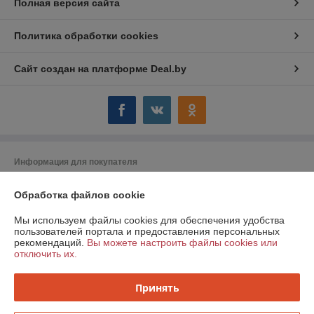
Полная версия сайта
Политика обработки cookies
Сайт создан на платформе Deal.by
Информация для покупателя
Юридическое лицо:
ООО "Компания Могтехснаб"
Обработка файлов cookie
г. Могилёв ул. Челюскинцев 72 А
Регистрационный номер ЕГР: 790753053
Мы используем файлы cookies для обеспечения удобства
пользователей портала и предоставления персональных
УНП: 790753053
рекомендаций.
Вы можете настроить файлы cookies или
отключить их.
Регистрационный орган: Администрация Ленинского района г. Минска
Дата регистрации компании: 05.09.2011
Принять
Ссылка на свидетельство/лицензию