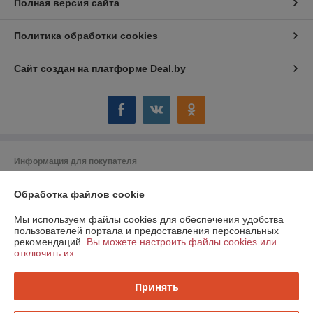
Полная версия сайта
Политика обработки cookies
Сайт создан на платформе Deal.by
Информация для покупателя
Юридическое лицо:
ООО "Компания Могтехснаб"
Обработка файлов cookie
г. Могилёв ул. Челюскинцев 72 А
Регистрационный номер ЕГР: 790753053
Мы используем файлы cookies для обеспечения удобства
пользователей портала и предоставления персональных
УНП: 790753053
рекомендаций.
Вы можете настроить файлы cookies или
отключить их.
Регистрационный орган: Администрация Ленинского района г. Минска
Дата регистрации компании: 05.09.2011
Принять
Ссылка на свидетельство/лицензию