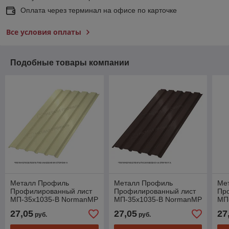
Оплата через терминал на офисе по карточке
Все условия оплаты
Подобные товары компании
Металл Профиль
Металл Профиль
Ме
Профилированный лист
Профилированный лист
Пр
МП-35x1035-B NormanMP
МП-35x1035-B NormanMP
МП
(ПЭ-01-1015-0,5)
(ПЭ-01-8017-0,5)
(ПЭ
27,05
27,05
27
руб.
руб.