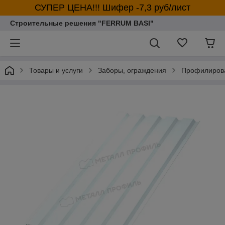
СУПЕР ЦЕНА!!! Шифер -7,3 руб/лист
Строительные решения "FERRUM BASI"
Товары и услуги
Заборы, ограждения
Профилирова