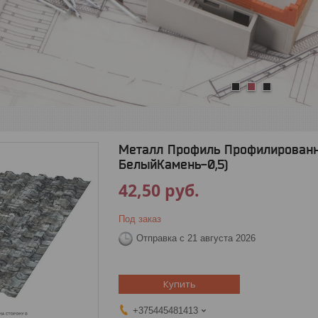
1
2
3
Металл Профиль Профилированн
БелыйКамень-0,5)
42,50
руб.
Под заказ
Отправка с 21 августа 2026
Купить
+375445481413