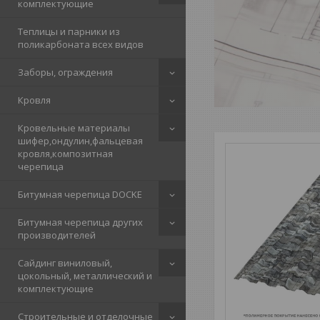
комплектующие
Теплицы и парники из
поликарбоната всех видов
Заборы, ограждения
Кровля
Кровельные материалы
шифер,ондулин,фальцевая
кровля,композитная
черепица
Битумная черепица DOCKE
Битумная черепица других
производителей
Сайдинг виниловый,
цокольный, металлический и
комплектующие
Строительные и отделочные