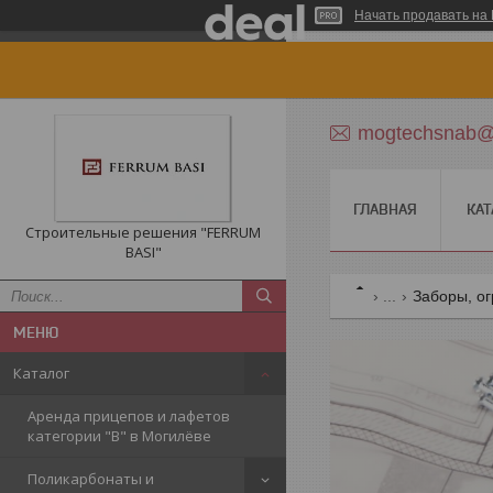
Начать продавать на 
mogtechsnab@r
ГЛАВНАЯ
КАТ
Строительные решения "FERRUM
BASI"
...
Заборы, о
Каталог
Аренда прицепов и лафетов
категории "B" в Могилёве
Поликарбонаты и