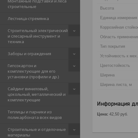
Монтажные подставки и леса
строительные
Высота
Единица измерения
Лестница-стремянка
Коррозийная стойко
Строительный электрический
и слесарный инструмент и
Область применени
техника
Тип покрытия
Заборы и ограждения
Устойчивость к мех
Гипсокартон и
Цветостойкость
комплектующие для его
Ширина
установки (профили и др.)
Ширина листа, м
Сайдинг виниловый,
цокольный, металлический и
комплектующие
Информация дл
Теплицы и парники из
Цена:
42,50
руб.
поликарбоната всех видов
Строительные и отделочные
материалы