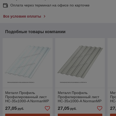
Оплата через терминал на офисе по карточке
Все условия оплаты
Подобные товары компании
Металл Профиль
Металл Профиль
Ме
Профилированный лист
Профилированный лист
Пр
НС-35x1000-A NormanMP
НС-35x1000-A NormanMP
НС
(ПЭ-01-9003-0,5)
(ПЭ-01-9002-0,5)
(ПЭ
27,05
27,05
27
руб.
руб.