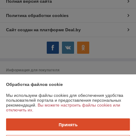
Полная версия сайта
Политика обработки cookies
Сайт создан на платформе Deal.by
Информация для покупателя
Юридическое лицо:
ООО "Компания Могтехснаб"
Обработка файлов cookie
г. Могилёв ул. Челюскинцев 72 А
Регистрационный номер ЕГР: 790753053
Мы используем файлы cookies для обеспечения удобства
пользователей портала и предоставления персональных
УНП: 790753053
рекомендаций.
Вы можете настроить файлы cookies или
отключить их.
Регистрационный орган: Администрация Ленинского района г. Минска
Дата регистрации компании: 05.09.2011
Принять
Ссылка на свидетельство/лицензию