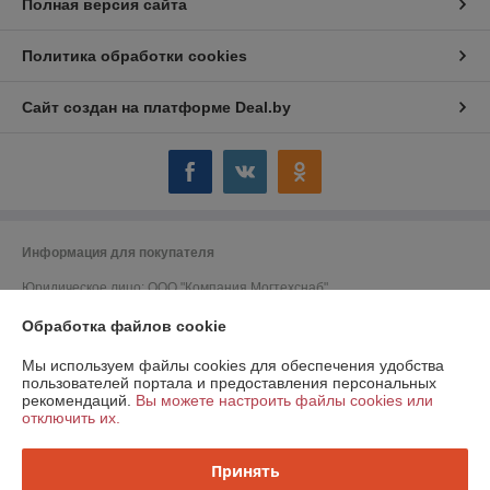
Полная версия сайта
Политика обработки cookies
Сайт создан на платформе Deal.by
Информация для покупателя
Юридическое лицо:
ООО "Компания Могтехснаб"
г. Могилёв ул. Челюскинцев 72 А
Обработка файлов cookie
Регистрационный номер ЕГР: 790753053
Мы используем файлы cookies для обеспечения удобства
УНП: 790753053
пользователей портала и предоставления персональных
рекомендаций.
Вы можете настроить файлы cookies или
Регистрационный орган: Администрация Ленинского района г. Минска
отключить их.
Дата регистрации компании: 05.09.2011
Принять
Ссылка на свидетельство/лицензию