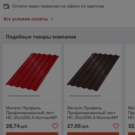
Оплата через терминал на офисе по карточке
Все условия оплаты
Подобные товары компании
Металл Профиль
Металл Профиль
Ме
Профилированный лист
Профилированный лист
Пр
НС-35x1000-A NormanMP
НС-35x1000-A NormanMP
НС-
(ПЭ-01-3020-0,5)
(ПЭ-01-RR32-0,5)
600
28,74
27,05
32
руб.
руб.