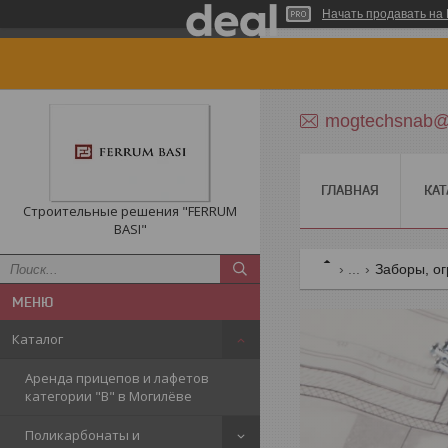
Начать продавать на 
mogtechsnab@r
ГЛАВНАЯ
КАТ
Строительные решения "FERRUM
BASI"
...
Заборы, о
Каталог
Аренда прицепов и лафетов
категории "B" в Могилёве
Поликарбонаты и