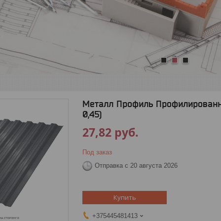
1
2
3
Металл Профиль Профилированны
0,45)
27,82
руб.
Под заказ
Отправка с 20 августа 2026
Купить
+375445481413