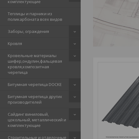
комплектующие
Теплицы и парники из
поликарбоната всех видов
Заборы, ограждения
Кровля
Кровельные материалы
шифер,ондулин,фальцевая
кровля,композитная
черепица
Битумная черепица DOCKE
Битумная черепица других
производителей
Сайдинг виниловый,
цокольный, металлический и
комплектующие
Строительные и отделочные