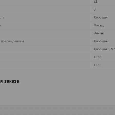
21
8
сть
Хорошая
я
Фасад
Викинг
. повреждениям
Хорошая
Хорошая (RU
1.051
1.051
я заказа