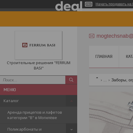
Начать продавать на 
mogtechsnab@r
ГЛАВНАЯ
КАТ
Строительные решения "FERRUM
BASI"
...
Заборы, о
Каталог
Аренда прицепов и лафетов
категории "B" в Могилёве
Поликарбонаты и