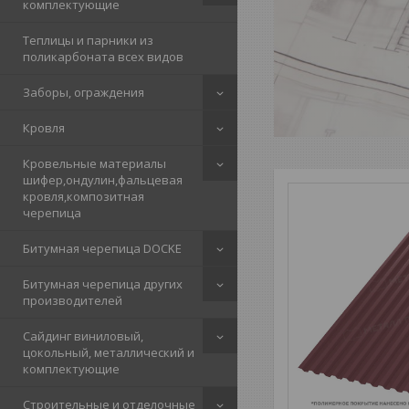
комплектующие
Теплицы и парники из
поликарбоната всех видов
Заборы, ограждения
Кровля
Кровельные материалы
шифер,ондулин,фальцевая
кровля,композитная
черепица
Битумная черепица DOCKE
Битумная черепица других
производителей
Сайдинг виниловый,
цокольный, металлический и
комплектующие
Строительные и отделочные