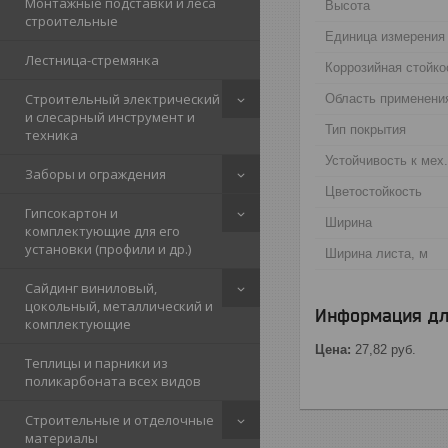
Монтажные подставки и леса
Высота
строительные
Единица измерения
Лестница-стремянка
Коррозийная стойко
Строительный электрический
Область применени
и слесарный инструмент и
Тип покрытия
техника
Устойчивость к мех
Заборы и ограждения
Цветостойкость
Гипсокартон и
Ширина
комплектующие для его
установки (профили и др.)
Ширина листа, м
Сайдинг виниловый,
цокольный, металлический и
Информация дл
комплектующие
Цена:
27,82
руб.
Теплицы и парники из
поликарбоната всех видов
Строительные и отделочные
материалы