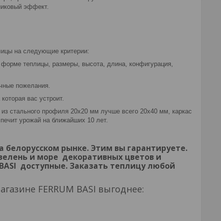
никовый эффект.
лицы на следующие критерии:
 формe теплицы, размеры, высота, длина, конфигурация,
ичные пожелания.
которая вас устроит.
 из стального профиля 20х20 мм лучше всего 20х40 мм, каркас
спечит урожай на ближайших 10 лет.
белорусском рынке. Этим вы гарантируете.
 зелень и море декоративных цветов и
 BASI доступные. Заказать теплицу любой
агазине FERRUM BASI выгоднее: