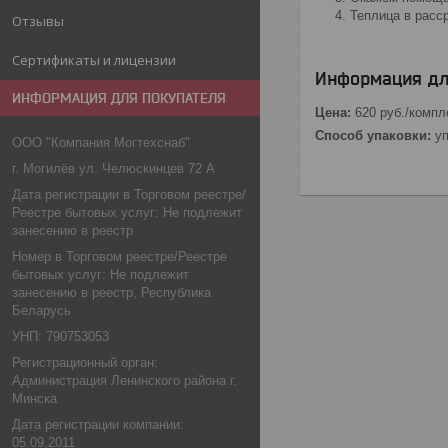
Теплица в расср
Отзывы
Сертификаты и лицензии
Информация дл
ИНФОРМАЦИЯ ДЛЯ ПОКУПАТЕЛЯ
Цена:
620
руб.
/компл
Способ упаковки:
уп
ООО "Компания Могтехснаб"
г. Могилёв ул. Челюскинцев 72 А
Дата регистрации в Торговом реестре/
Реестре бытовых услуг: Не подлежит
занесению в реестр
Номер в Торговом реестре/Реестре
бытовых услуг: Не подлежит
занесению в реестр, Республика
Беларусь
УНП: 790753053
Регистрационный орган:
Администрация Ленинского района г.
Минска
Дата регистрации компании:
05.09.2011