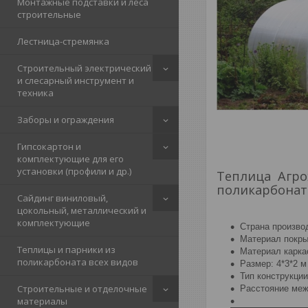
Монтажные подставки и леса
строительные
Лестница-стремянка
Строительный электрический
и слесарный инструмент и
техника
Заборы и ограждения
Гипсокартон и
комплектующие для его
установки (профили и др.)
Теплица Агрох
поликарбонато
Сайдинг виниловый,
цокольный, металлический и
комплектующие
Страна произво
Материал покры
Теплицы и парники из
Материал карка
поликарбоната всех видов
Размер: 4*3*2 
Тип конструкци
Строительные и отделочные
Расстояние меж
материалы