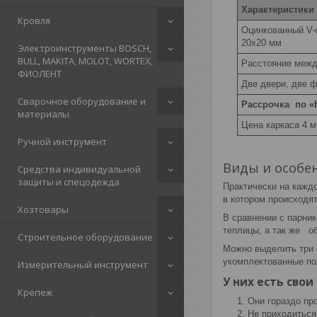
Характеристики
Кровля
Оцинкованный V-
20x20 мм
Электроинструменты BOSCH,
BULL, MAKITA, MOLOT, WORTEX,
Расстояние межд
ФИОЛЕНТ
Две двери, две 
Сварочное оборудование и
Рассрочка по «
материалы
Цена каркаса 4 м
Ручной инструмент
Виды и особе
Средства индивидуальной
защиты и спецодежда
Практически на каждо
в котором происходят
Хозтовары
В сравнении с парник
теплицы, а так же о
Строительное оборудование
Можно выделить три 
укомплектованные по
Измерительный инструмент
У них есть свои
Крепеж
Они гораздо про
Не приходиться 