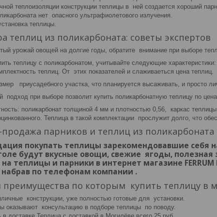
чной теплоизоляции конструкции теплицы в ней создается хороший пар
оликарбоната нет опасного ультрафиолетового излучения.
установка теплицы.
а теплиц из поликарбоната: советы экспертов
тый урожай овощей на долгие годы, обратите внимание при выборе теп
пить теплицу с поликарбонатом, учитывайте следующие характеристики:
мплектность теплиц. От этих показателей и слаживаеться цена теплиц.
азмер приусадебного участка, что планируется высаживать, и просто л
й подход при выборе позволит купить поликарбонатную теплицу по цена 
ность: поликарбонат толщиной 4 мм и плотностью 0,56, каркас теплицы
цинкованного. Теплица в такой комплектации прослужит долго, что обе
продажа парников и теплиц из поликарбоната
ация покупать теплицы зарекомендовавшие себя на 
толе будут вкусные овощи, свежие ягоды, полезная
 на теплицы и парники в интернет магазине FERRUM
набрав по телефонам компании .
 преимущества по которым купить теплицу в м
личные конструкции, уже полностью готовые для установки.
 оказывают консультацию в подборе теплицы по поводу.
в доставке.Теплица с доставкой в Могилёве всего 25 руб