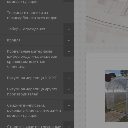
комплектующие
Теплицы и парники из
поликарбоната всех видов
Заборы, ограждения
Кровля
Кровельные материалы
шифер,ондулин,фальцевая
кровля,композитная
черепица
Битумная черепица DOCKE
Битумная черепица других
производителей
Сайдинг виниловый,
цокольный, металлический и
комплектующие
Строительные и отделочные