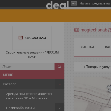
Начать продавать на 
mogtechsnab@r
ГЛАВНАЯ
КАТ
Строительные решения "FERRUM
BASI"
Товары и услу
Каталог
Аренда прицепов и лафетов
категории "B" в Могилёве
Поликарбонаты и