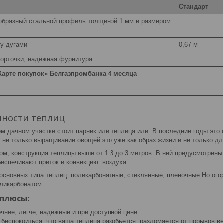
Стандарт
образный стальной профиль толщиной 1 мм и размером
у дугами
0,67 м
форточки, надёжная фурнитура
Карте покупок» Белгазпромбанка 4 месяца
нности теплиц
м дачном участке стоит парник или теплица или. В последние годы это
 не только выращивание овощей это уже как образ жизни и не только д
ом, конструкция теплицы выше от 1.3 до 3 метров. В ней предусмотрены
беспечивают приток и конвекцию воздуха.
основных типа теплиц: поликарбонатные, стеклянные, пленочные.Но ого
ликарбонатом.
 плюсы:
чнее, легче, надежные и при доступной цене.
беспокоиться, что ваша теплица разобьется, разломается от порывов ве