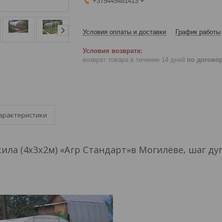
+375445481413
Условия оплаты и доставки
График работы
возврат товара в течение 14 дней
по догово
арактеристики
ила (4х3х2м) «Агр Стандарт»в Могилёве, шаг дуг