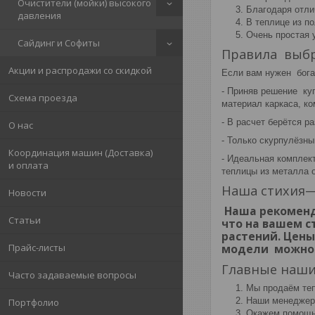
Очистители (мойки) высокого
Благодаря отли
давления
В теплице из п
Очень простая 
Сайдинг и Софиты
Правила выбр
Акции и распродажи со скидкой
Если вам нужен бога
- Приняв решение ку
Схема проезда
материал каркаса, ко
- В расчет берётся р
О нас
- Только скурпулёзны
Координация машин (Доставка)
- Идеальная комплект
и оплата
теплицы из металла о
Наша стихия—
Новости
Наша рекоменд
Статьи
что на вашем с
растений. Цены
Прайс-листы
модели можно 
Главные наши
Часто задаваемые вопросы
Мы продаём теп
Наши менеджеры
Портфолио
Окажем помощь 